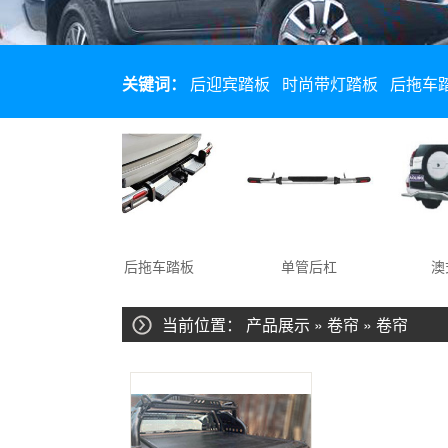
关键词：
后迎宾踏板
时尚带灯踏板
后拖车
李架
后拖车踏板
单管后杠
澳式
当前位置：
产品展示
»
卷帘
»
卷帘