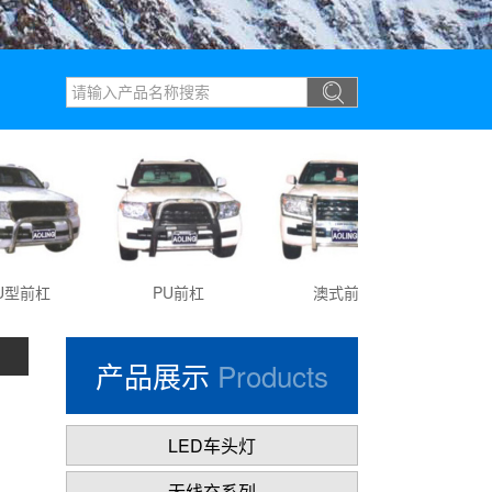
前杠
PU前杠
澳式前杠
PU优
产品展示
Products
LED车头灯
无线充系列