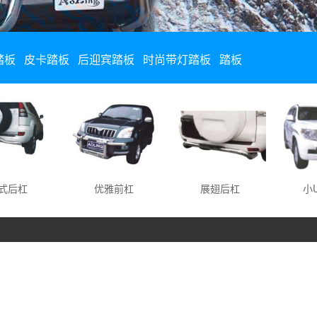
踏板
皮卡踏板
后迎宾踏板
时尚带灯踏板
踏板
后杠
优雅前杠
展翅后杠
小U型